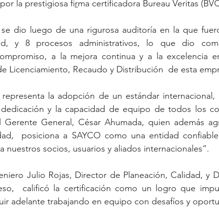
or la prestigiosa fi
r
ma certificadora Bureau Veritas (BVQ
 se dio luego de una rigurosa auditoría en la que fuer
ad, y 8 procesos administrativos, lo que dio como
ompromiso, a la mejora continua y a la excelencia en
e Licenciamiento, Recaudo y Distribución  de esta empr
 representa la adopción de un estándar internacional, 
a dedicación y la capacidad de equipo de todos los co
 Gerente General, César Ahumada, quien además agr
idad,  posiciona a SAYCO como una entidad confiable
a nuestros socios, usuarios y aliados internacionales”.
eniero Julio Rojas, Director de Planeación, Calidad, y D
eso,  calificó la certificación como un logro que impu
uir adelante trabajando en equipo con desafíos y oport