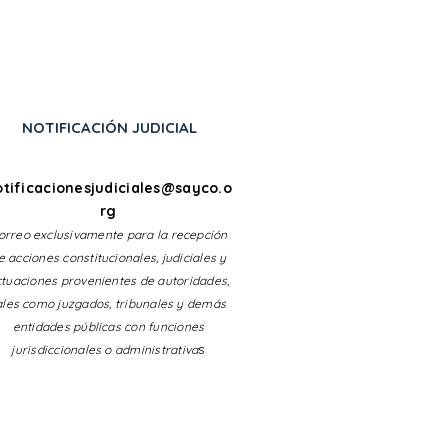
NOTIFICACIÓN JUDICIAL
CO Solidario:
tander 2026
otificacionesjudiciales@sayco.o
rg
orreo exclusivamente para la recepción
e acciones constitucionales, judiciales y
tuaciones provenientes de autoridades,
ales como juzgados, tribunales y demás
entidades públicas con funciones
s
jurisdiccionales o administrativa