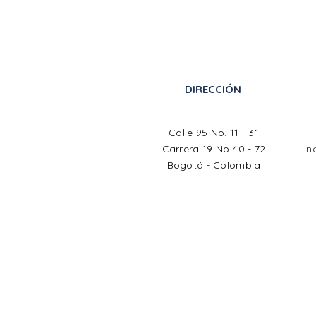
DIRECCIÓN
Charlie Gómez revive el
legado de Grupo Raíces
Calle 95 No. 11 - 31
en un nuevo episodio de
Carrera 19 No 40 - 72
Lin
80 Años, 80 Voces
Bogotá - Colombia