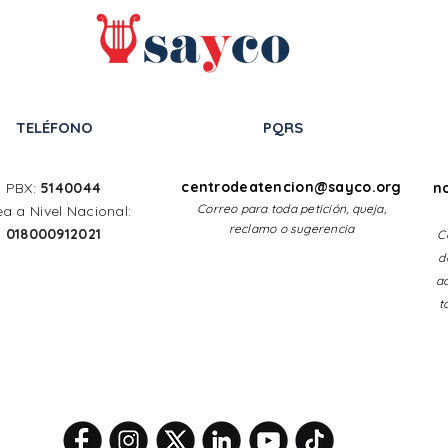
TELÉFONO
PQRS
SAYCO celebra el
SAY
homenaje al maestro
San
centrodeatencion@sayco.org
PBX:
5140044
n
Raúl Rosero Polo en los
Correo para toda petición, queja,
ea a Nivel Nacional:
XVIII Galardones
reclamo o sugerencia
018000912021
C
Gacetas de Colombia
d
ac
t