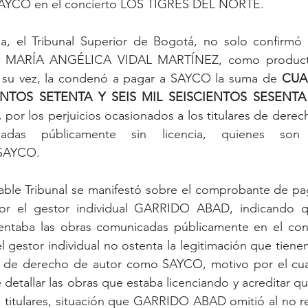
SAYCO en el concierto LOS TIGRES DEL NORTE.
a, el Tribunal Superior de Bogotá, no solo confirmó l
ra MARÍA ANGÉLICA VIDAL MARTÍNEZ, como producto
a su vez, la condenó a pagar a SAYCO la suma de 
CUA
TOS SETENTA Y SEIS MIL SEISCIENTOS SESENTA 
.
 por los perjuicios ocasionados a los titulares de derec
cadas públicamente sin licencia, quienes son r
 SAYCO.
able Tribunal se manifestó sobre el comprobante de pa
or el gestor individual GARRIDO ABAD, indicando qu
sentaba las obras comunicadas públicamente en el conci
 gestor individual no ostenta la legitimación que tienen
a de derecho de autor como SAYCO, motivo por el cual
 detallar las obras que estaba licenciando y acreditar que 
 titulares, situación que GARRIDO ABAD omitió al no rep