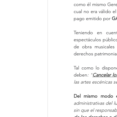
como él mismo Gerent
cual no era válido e
pago emitido por 
G
Teniendo en cuent
espectáculos público
de obra musicales 
derechos patrimonial
Tal como lo dispone
deben
: 
“
Cancelar lo
las artes escénicas 
Del mismo modo el
administrativas del l
sin que el responsa