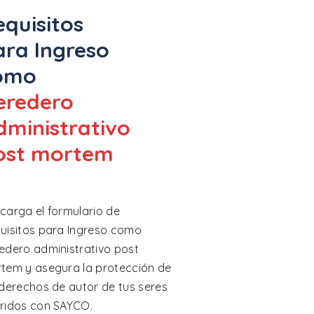
equisitos
ara Ingreso
omo
eredero
dministrativo
ost mortem
carga el formulario de
uisitos para Ingreso como
edero administrativo post
tem y asegura la protección de
 derechos de autor de tus seres
ridos con SAYCO.