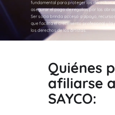
fundamental para proteger los derechos a
asegurar el pago de regalías por las obra
Ser socio brinda acceso a apoyo, recurso
que facilita el crecimiento profesional y l
los derechos de los artistas.
Quiénes 
afiliarse 
SAYCO: