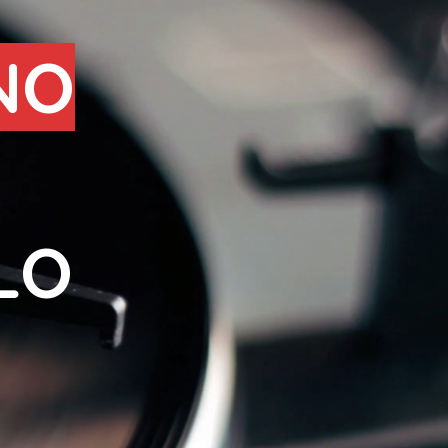
NO
LO