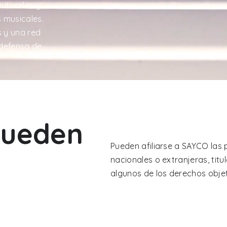
utorales y
s musicales.
s y una red
a defensa de
pueden
Pueden afiliarse a SAYCO las 
a
nacionales o extranjeras, titu
algunos de los derechos obje