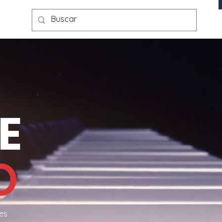
E
O
 es