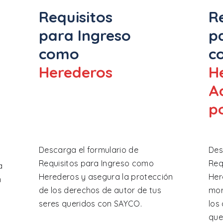
Requisitos
R
para Ingreso
p
como
c
Herederos
H
A
p
Descarga el formulario de
Des
Requisitos para Ingreso como
Req
a
Herederos y asegura la protección
Her
n
de los derechos de autor de tus
mor
seres queridos con SAYCO.
los
que