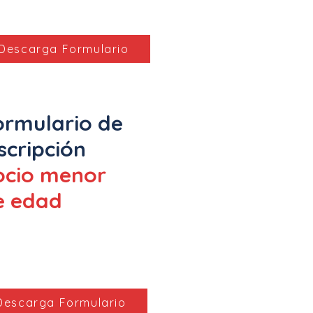
Descarga Formulario
ormulario de
scripción
ocio
menor
e edad
Descarga Formulario