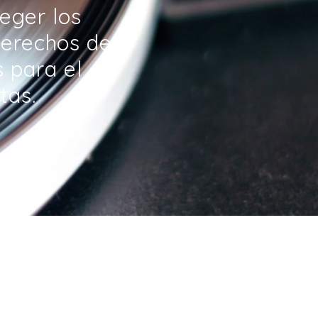
eger los
derechos de
s para el
tas.