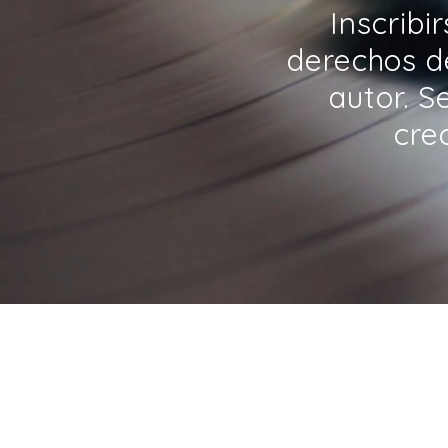
Inscribi
derechos d
autor. S
cre