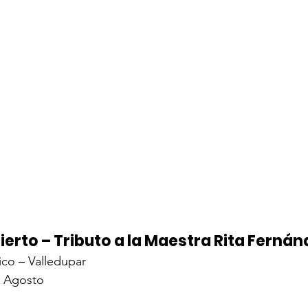
erto – Tributo a la Maestra Rita Fernán
ico – Valledupar
e Agosto