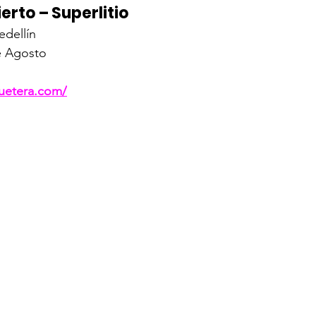
erto – Superlitio
dellín
e Agosto
quetera.com/