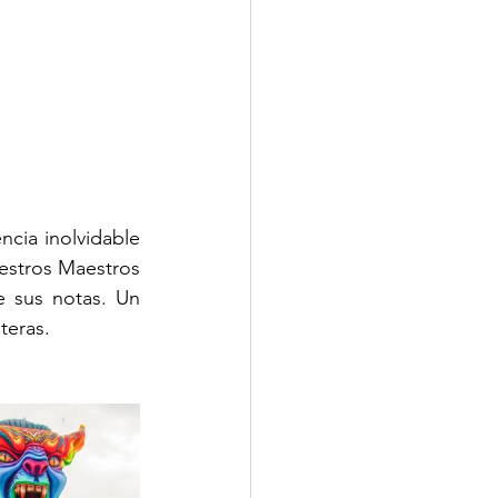
ncia inolvidable 
donde la magia del Carnaval de Negros y Blancos y el talento musical de nuestros Maestros 
 sus notas. Un 
teras.