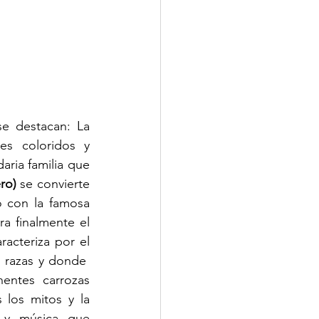
Entre las actividades más esperadas del Carnaval de Negros y Blancos se destacan: La 
es coloridos y 
aria familia que 
ro) 
se convierte 
 con la famosa 
frase   “déjese una pintica”, en una muestra de igualdad y hermandad, para finalmente el 
racteriza por el 
 razas y donde  
ntes carrozas 
 los mitos y la 
 y música que 