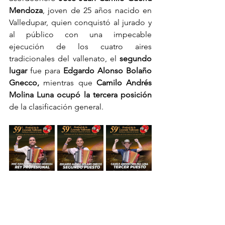
Mendoza
, joven de 25 años nacido en 
Valledupar, quien conquistó al jurado y 
al público con una impecable 
ejecución de los cuatro aires 
tradicionales del vallenato, el 
segundo 
lugar
 fue para 
Edgardo Alonso Bolaño 
Gnecco,
 mientras que 
Camilo Andrés 
Molina Luna ocupó la tercera posición
de la clasificación general. 
Sin duda, la edición número 59 del 
Festival de la Leyenda Vallenata dejó 
una huella imborrable en el corazón de 
propios y visitantes, consolidándose 